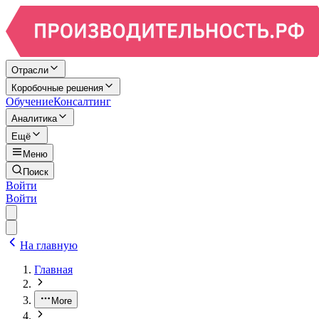
Отрасли
Коробочные решения
Обучение
Консалтинг
Аналитика
Ещё
Меню
Поиск
Войти
Войти
На главную
Главная
More