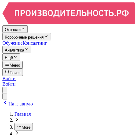
Отрасли
Коробочные решения
Обучение
Консалтинг
Аналитика
Ещё
Меню
Поиск
Войти
Войти
На главную
Главная
More