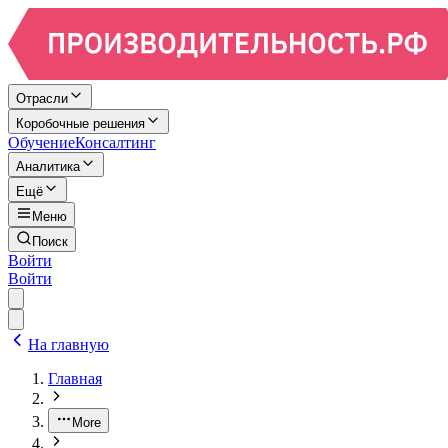
Отрасли
Коробочные решения
Обучение
Консалтинг
Аналитика
Ещё
Меню
Поиск
Войти
Войти
На главную
Главная
More