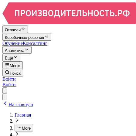
Отрасли
Коробочные решения
Обучение
Консалтинг
Аналитика
Ещё
Меню
Поиск
Войти
Войти
На главную
Главная
More