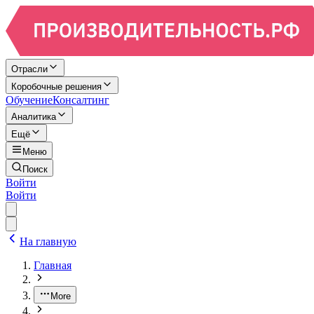
Отрасли
Коробочные решения
Обучение
Консалтинг
Аналитика
Ещё
Меню
Поиск
Войти
Войти
На главную
Главная
More