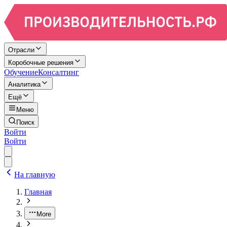
Отрасли
Коробочные решения
Обучение
Консалтинг
Аналитика
Ещё
Меню
Поиск
Войти
Войти
На главную
Главная
More